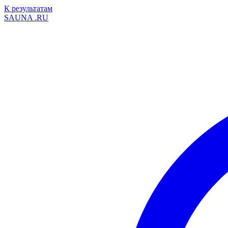
К результатам
SAUNA
.RU